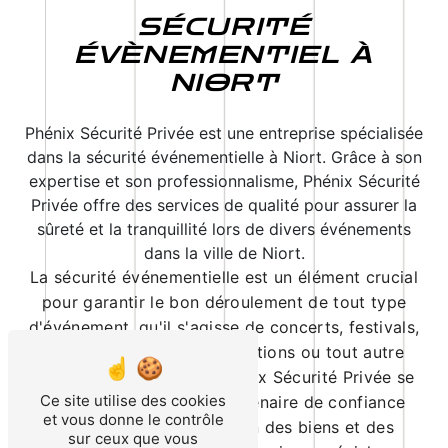
SÉCURITÉ
ÉVÈNEMENTIEL À
NIORT
Phénix Sécurité Privée est une entreprise spécialisée
dans la sécurité événementielle à Niort. Grâce à son
expertise et son professionnalisme, Phénix Sécurité
Privée offre des services de qualité pour assurer la
sûreté et la tranquillité lors de divers événements
dans la ville de Niort.
La sécurité événementielle est un élément crucial
pour garantir le bon déroulement de tout type
d'événement, qu'il s'agisse de concerts, festivals,
conférences, foires, expositions ou tout autre
rassemblement public. Phénix Sécurité Privée se
Ce site utilise des cookies
positionne comme un partenaire de confiance
et vous donne le contrôle
pour assurer la protection des biens et des
sur ceux que vous