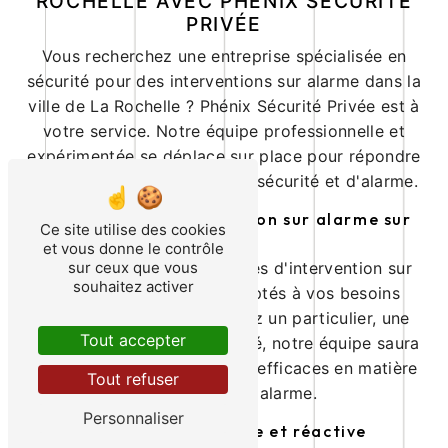
ROCHELLE AVEC PHÉNIX SÉCURITÉ
PRIVÉE
Vous recherchez une entreprise spécialisée en
sécurité pour des interventions sur alarme dans la
ville de La Rochelle ? Phénix Sécurité Privée est à
votre service. Notre équipe professionnelle et
expérimentée se déplace sur place pour répondre
à vos besoins en matière de sécurité et d'alarme.
Des services d'intervention sur alarme sur
Ce site utilise des cookies
mesure
et vous donne le contrôle
sur ceux que vous
Nous proposons des services d'intervention sur
souhaitez activer
alarme personnalisés, adaptés à vos besoins
spécifiques. Que vous soyez un particulier, une
Tout accepter
entreprise, ou une collectivité, notre équipe saura
vous apporter des solutions efficaces en matière
Tout refuser
de sécurité et d'alarme.
Personnaliser
Une équipe qualifiée et réactive